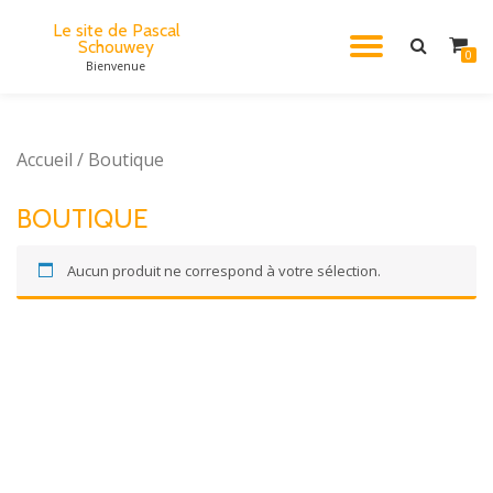
Le site de Pascal
Schouwey
DÉPLIE
Aller
0
Bienvenue
au
contenu
LA
NAVIG
Accueil
/ Boutique
BOUTIQUE
Aucun produit ne correspond à votre sélection.