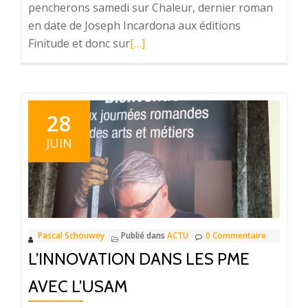
pencherons samedi sur Chaleur, dernier roman
en date de Joseph Incardona aux éditions
Finitude et donc sur
En
[…]
savoir
plus
surLes
Romans
28
qui
JUIN
chantent
reviennent
cet
été
Pascal Schouwey
Publié dans
ACTU
0 Commentaire
L’INNOVATION DANS LES PME
AVEC L’USAM