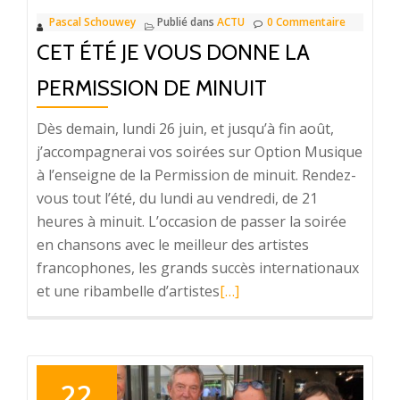
Pascal Schouwey
Publié dans
ACTU
0 Commentaire
CET ÉTÉ JE VOUS DONNE LA
PERMISSION DE MINUIT
Dès demain, lundi 26 juin, et jusqu’à fin août,
j’accompagnerai vos soirées sur Option Musique
à l’enseigne de la Permission de minuit. Rendez-
vous tout l’été, du lundi au vendredi, de 21
heures à minuit. L’occasion de passer la soirée
en chansons avec le meilleur des artistes
francophones, les grands succès internationaux
et une ribambelle d’artistes
En
[…]
savoir
plus
surCet
été
22