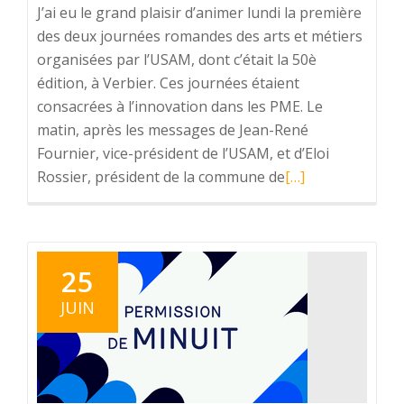
J’ai eu le grand plaisir d’animer lundi la première
des deux journées romandes des arts et métiers
organisées par l’USAM, dont c’était la 50è
édition, à Verbier. Ces journées étaient
consacrées à l’innovation dans les PME. Le
matin, après les messages de Jean-René
Fournier, vice-président de l’USAM, et d’Eloi
Rossier, président de la commune de
En
[…]
savoir
plus
surL’innovation
dans
25
les
JUIN
PME
avec
l’USAM