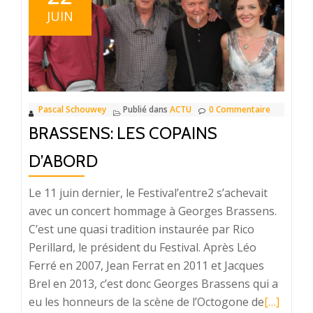
je
JUIN
vous
donne
la
permission
de
Pascal Schouwey
Publié dans
ACTU
0 Commentaire
minuit
BRASSENS: LES COPAINS
D’ABORD
Le 11 juin dernier, le Festival’entre2 s’achevait
avec un concert hommage à Georges Brassens.
C’est une quasi tradition instaurée par Rico
Perillard, le président du Festival. Après Léo
Ferré en 2007, Jean Ferrat en 2011 et Jacques
Brel en 2013, c’est donc Georges Brassens qui a
eu les honneurs de la scène de l’Octogone de
En
[…]