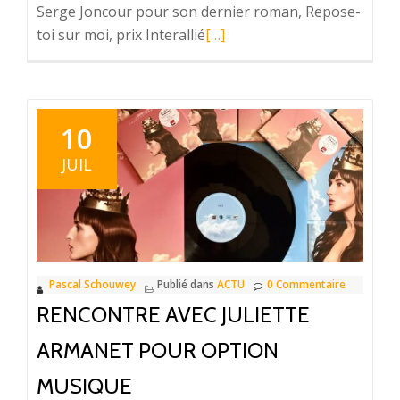
Serge Joncour pour son dernier roman, Repose-
toi sur moi, prix Interallié
En
[…]
savoir
plus
surLes
Romans
10
qui
JUIL
chantent
du
week-
end
Pascal Schouwey
Publié dans
ACTU
0 Commentaire
RENCONTRE AVEC JULIETTE
ARMANET POUR OPTION
MUSIQUE