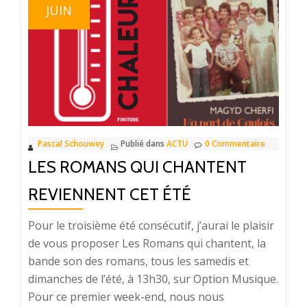
qui
JUIN
chantent,
deuxième
service
Pascal Schouwey
Publié dans
ACTU
0 Commentaire
LES ROMANS QUI CHANTENT
REVIENNENT CET ÉTÉ
Pour le troisième été consécutif, j’aurai le plaisir
de vous proposer Les Romans qui chantent, la
bande son des romans, tous les samedis et
dimanches de l’été, à 13h30, sur Option Musique.
Pour ce premier week-end, nous nous