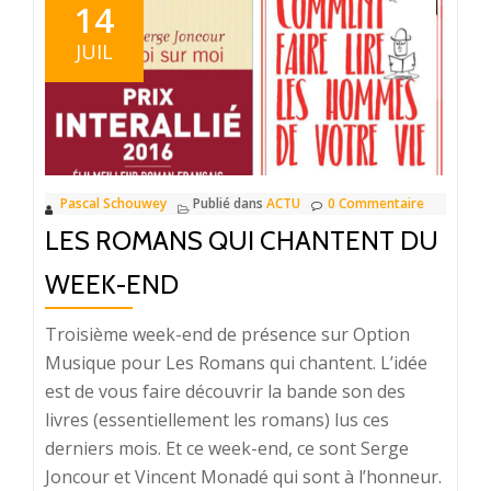
romans
14
qui
JUIL
chantent
avec
deux
auteures
romandes
Pascal Schouwey
Publié dans
ACTU
0 Commentaire
LES ROMANS QUI CHANTENT DU
WEEK-END
Troisième week-end de présence sur Option
Musique pour Les Romans qui chantent. L’idée
est de vous faire découvrir la bande son des
livres (essentiellement les romans) lus ces
derniers mois. Et ce week-end, ce sont Serge
Joncour et Vincent Monadé qui sont à l’honneur.