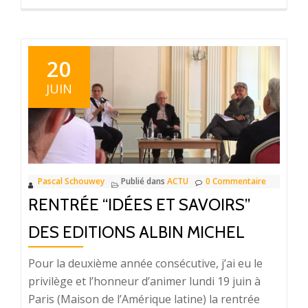
savoir
plus
surBrass
les
20
copains
JUIN
d’abord
Pascal Schouwey
Publié dans
ACTU
0 Commentaire
RENTRÉE “IDÉES ET SAVOIRS”
DES EDITIONS ALBIN MICHEL
Pour la deuxième année consécutive, j’ai eu le
privilège et l’honneur d’animer lundi 19 juin à
Paris (Maison de l’Amérique latine) la rentrée