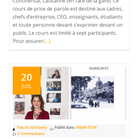
Continental, Lausanne (en face de la gare). Ce
cours de prise de parole est destiné aux cadres,
chefs d’entreprise, CEO, enseignants, étudiants
et toute personne devant s’exprimer devant un
public. Le cours est limité à sept participants.
Pour assurer
En
[…]
savoir
plus
surJ’organise
un
20
cours
JUIL
de
prise
de
parole
en
Pascal Schouwey
Publié dans
ANIMATION
public
0 Commentaire
le