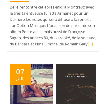
Belle rencontre cet après-midi à Montreux avec
la très talentueuse Juliette Armanet pour un
Derrière les notes qui sera diffusé à la rentrée
sur Option Musique. L’occasion de parler de son
album Petite amie, mais aussi de Françoise
Sagan, des années 80, du karaoké, de la solitude,
de Barbara et Nina Simone, de Romain Gary
En
[…]
savoir
plus
surRencon
avec
07
Juliette
JUIL
Armanet
pour
Option
Musique