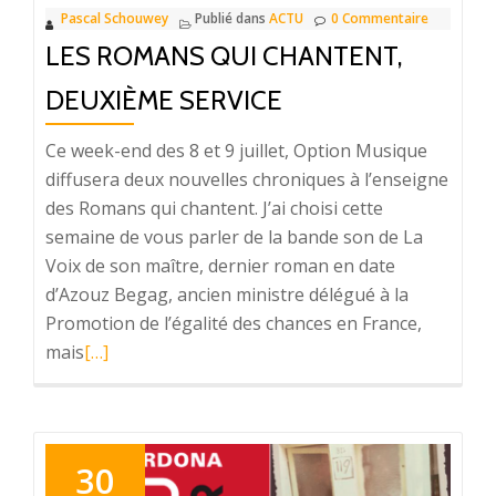
Pascal Schouwey
Publié dans
ACTU
0 Commentaire
LES ROMANS QUI CHANTENT,
DEUXIÈME SERVICE
Ce week-end des 8 et 9 juillet, Option Musique
diffusera deux nouvelles chroniques à l’enseigne
des Romans qui chantent. J’ai choisi cette
semaine de vous parler de la bande son de La
Voix de son maître, dernier roman en date
d’Azouz Begag, ancien ministre délégué à la
Promotion de l’égalité des chances en France,
mais
En
[…]
savoir
plus
surLes
Romans
30