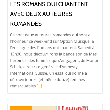
LES ROMANS QUI CHANTENT
12
septembre
AVEC DEUX AUTEURES
à
ROMANDES
Lausanne
Ce sont deux auteures romandes qui sont à
l’honneur ce week-end sur Option Musique, à
l’enseigne des Romans qui chantent. Samedi à
13h30, nous découvrirons la bande son de Mes
héroïnes, des femmes qui s’engagent, de Manon
Schick, directrice générale d’Amnesty
International Suisse, un essai qui donne à
découvrir onze (et même douze) femmes
remarquables.
En
[…]
savoir
plus
surLes