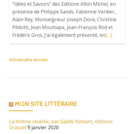
“Idées et Savoirs” des Editions Albin Michel, en
présence de Philippe Sands, Fabienne Verdier,
Alain Rey, Monseigneur Joseph Doré, Chrstine
Pédotti, Jean Mouttapa, Jean-François Rod et
Frédéric Gros. J’ai également présenté, en
En
[…]
savoir
plus
surRentrée
Articles plus anciens
NAVIGATION
“Idées
DES
et
ARTICLES
savoirs”
des
Editions
MON SITE LITTÉRAIRE
Albin
Michel
La femme révélée, par Gaëlle Nohant, éditions
Grasset
9 janvier 2020