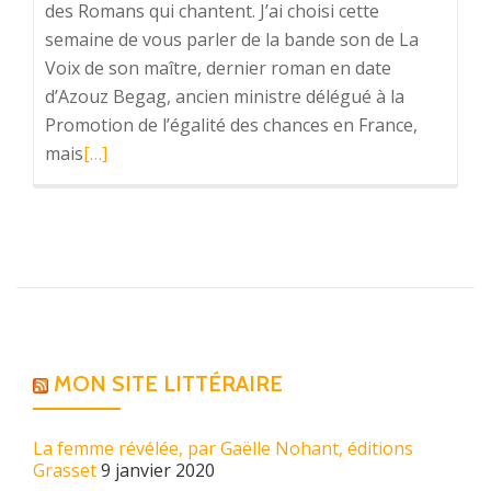
des Romans qui chantent. J’ai choisi cette
semaine de vous parler de la bande son de La
Voix de son maître, dernier roman en date
d’Azouz Begag, ancien ministre délégué à la
Promotion de l’égalité des chances en France,
mais
En
[…]
savoir
plus
surLes
Romans
qui
chantent,
deuxième
service
MON SITE LITTÉRAIRE
La femme révélée, par Gaëlle Nohant, éditions
Grasset
9 janvier 2020