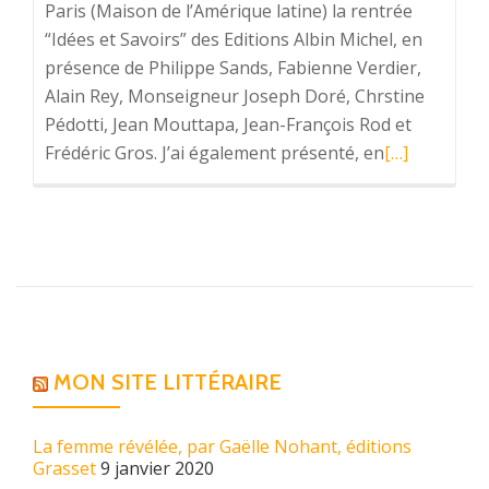
Paris (Maison de l’Amérique latine) la rentrée
“Idées et Savoirs” des Editions Albin Michel, en
présence de Philippe Sands, Fabienne Verdier,
Alain Rey, Monseigneur Joseph Doré, Chrstine
Pédotti, Jean Mouttapa, Jean-François Rod et
Frédéric Gros. J’ai également présenté, en
En
[…]
savoir
plus
surRentrée
“Idées
et
savoirs”
des
Editions
MON SITE LITTÉRAIRE
Albin
Michel
La femme révélée, par Gaëlle Nohant, éditions
Grasset
9 janvier 2020